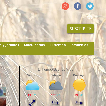
SUSCRIBITE
s y jardines
Maquinarias
El tiempo
Inmuebles
El Tiempo Buenos Aires