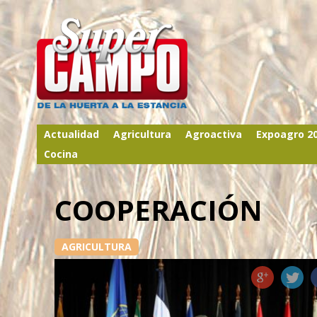
Actualidad
Agricultura
Agroactiva
Expoagro 2
Cocina
COOPERACIÓN
AGRICULTURA