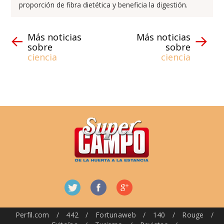
proporción de fibra dietética y beneficia la digestión.
Más noticias
Más noticias
sobre
sobre
ciencia
ciencia
Perfil.com
/
442
/
Fortunaweb
/
140
/
Rouge
/