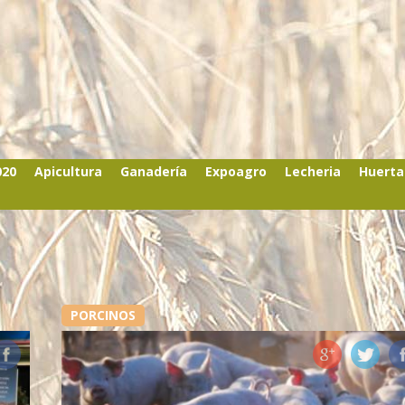
020
Apicultura
Ganadería
Expoagro
Lecheria
Huerta
PORCINOS