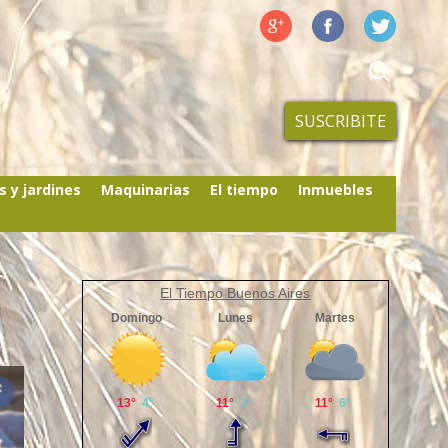
SUSCRIBITE
s y jardines
Maquinarias
El tiempo
Inmuebles
El Tiempo Buenos Aires