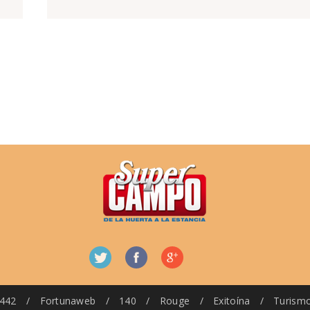
442
/
Fortunaweb
/
140
/
Rouge
/
Exitoína
/
Turism