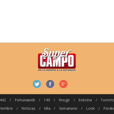
442
/
Fortunaweb
/
140
/
Rouge
/
Exitoína
/
Turism
Hombre
/
Noticias
/
Mía
/
Semanario
/
Look
/
Parab