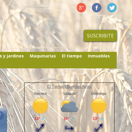
SUSCRIBITE
s y jardines
Maquinarias
El tiempo
Inmuebles
El Tiempo Buenos Aires