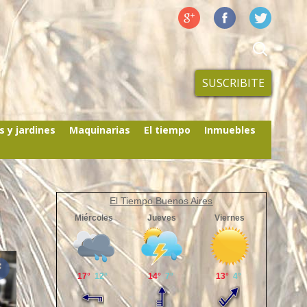
SUSCRIBITE
s y jardines
Maquinarias
El tiempo
Inmuebles
El Tiempo Buenos Aires