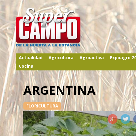
Actualidad
Agricultura
Agroactiva
Expoagro 2
Cocina
ARGENTINA
FLORICULTURA