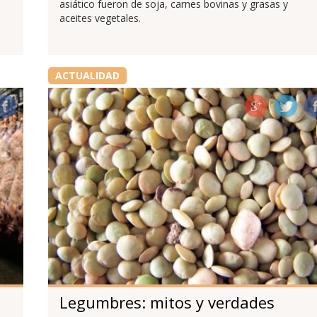
asiático fueron de soja, carnes bovinas y grasas y
aceites vegetales.
ACTUALIDAD
Legumbres: mitos y verdades