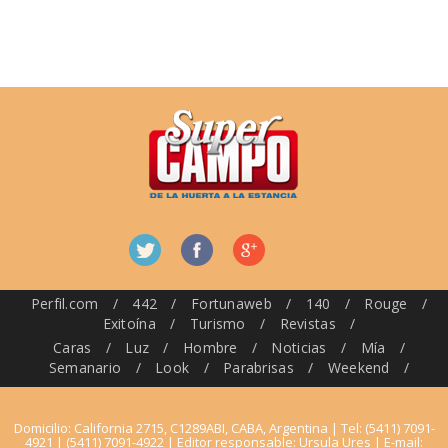
Perfil.com
/
442
/
Fortunaweb
/
140
/
Rouge
/
Exitoína
/
Turismo
/
Revistas
/
Caras
/
Luz
/
Hombre
/
Noticias
/
Mía
/
Semanario
/
Look
/
Parabrisas
/
Weekend
/
Domicilio: California 2715, C1289ABI, CABA, Argentina | Tel: (5411) 7091-
4921 | (5411) 7091-4922 | Editor responsable: Ursula Ures | E-mail: