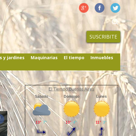
SUSCRIBITE
s y jardines
Maquinarias
El tiempo
Inmuebles
El Tiempo Buenos Aires