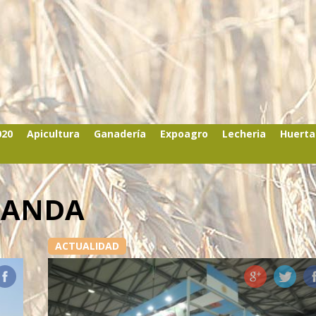
020
Apicultura
Ganadería
Expoagro
Lecheria
Huerta
MANDA
ACTUALIDAD