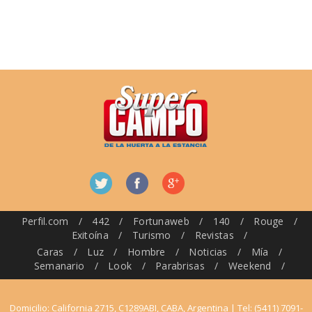
Perfil.com
/
442
/
Fortunaweb
/
140
/
Rouge
/
Exitoína
/
Turismo
/
Revistas
/
Caras
/
Luz
/
Hombre
/
Noticias
/
Mía
/
Semanario
/
Look
/
Parabrisas
/
Weekend
/
Domicilio: California 2715, C1289ABI, CABA, Argentina | Tel: (5411) 7091-