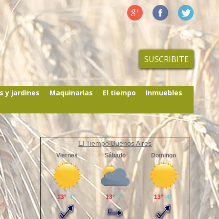
SUSCRIBITE
s y jardines
Maquinarias
El tiempo
Inmuebles
El Tiempo Buenos Aires