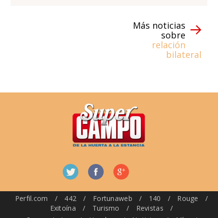
Más noticias
sobre
relación
bilateral
Perfil.com
/
442
/
Fortunaweb
/
140
/
Rouge
/
Exitoína
/
Turismo
/
Revistas
/