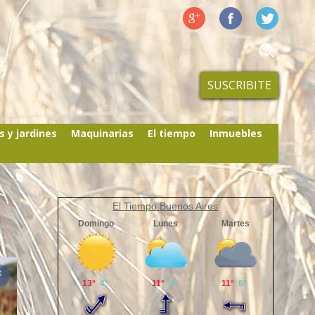
SUSCRIBITE
s y jardines
Maquinarias
El tiempo
Inmuebles
El Tiempo Buenos Aires