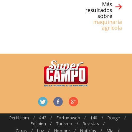
Más
resultados
sobre
maquinaria
agrícola
Perfil.com
/
442
/
Fortunaweb
/
140
/
Rouge
/
Exitoína
/
Turismo
/
Revistas
/
Caras
/
Luz
/
Hombre
/
Noticias
/
Mía
/