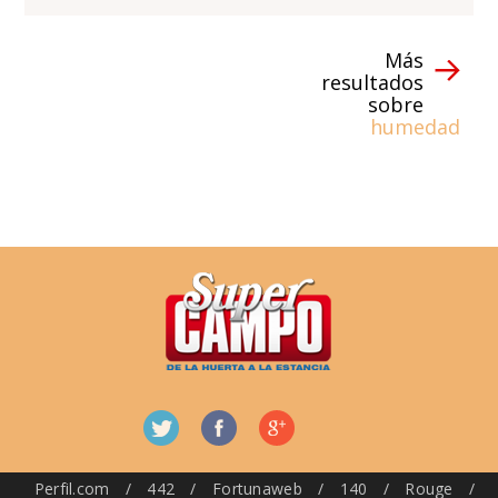
Más
resultados
sobre
humedad
Perfil.com
/
442
/
Fortunaweb
/
140
/
Rouge
/