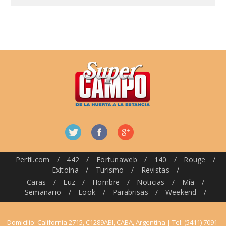
Perfil.com
/
442
/
Fortunaweb
/
140
/
Rouge
/
Exitoína
/
Turismo
/
Revistas
/
Caras
/
Luz
/
Hombre
/
Noticias
/
Mía
/
Semanario
/
Look
/
Parabrisas
/
Weekend
/
Domicilio: California 2715, C1289ABI, CABA, Argentina | Tel: (5411) 7091-