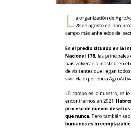
L
a organización de AgroAct
28 de agosto del año próx
campo más anhelados del sect
En el predio situado en la i
Nacional 178,
las principales
país volverán a mostrar en el 
de visitantes que llegan todo
vivir «la experiencia AgroAct
«El campo es lo nuestro, es lo
encontrarnos en 2021.
Habrem
proceso de nuevos desafíos
que nunca.
Pero también sabr
humanos es irreemplazable