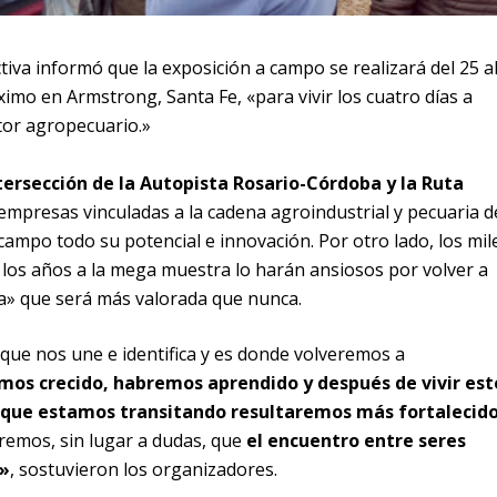
iva informó que la exposición a campo se realizará del 25 a
imo en Armstrong, Santa Fe, «para vivir los cuatro días a
or agropecuario.»
ntersección de la Autopista Rosario-Córdoba y la Ruta
 empresas vinculadas a la cadena agroindustrial y pecuaria d
campo todo su potencial e innovación. Por otro lado, los mil
s los años a la mega muestra lo harán ansiosos por volver a
iva» que será más valorada que nunca.
 que nos une e identifica y es donde volveremos a
os crecido, habremos aprendido y después de vivir est
 que estamos transitando resultaremos más fortalecid
emos, sin lugar a dudas, que
el encuentro entre seres
»
, sostuvieron los organizadores.