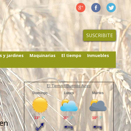
SUSCRIBITE
s y jardines
Maquinarias
El tiempo
Inmuebles
El Tiempo Buenos Aires
 en