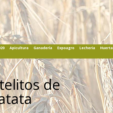
020
Apicultura
Ganadería
Expoagro
Lecheria
Huerta
telitos de
atata