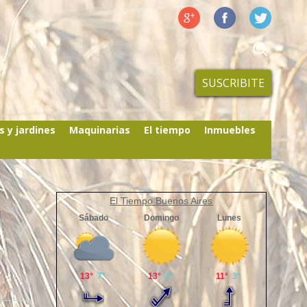
SUSCRIBITE
s y jardines
Maquinarias
El tiempo
Inmuebles
El Tiempo Buenos Aires