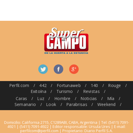
Perfil.com
/
442
/
Fortunaweb
/
140
/
Rouge
/
Exitoína
/
Turismo
/
Revistas
/
Caras
/
Luz
/
Hombre
/
Noticias
/
Mía
/
Semanario
/
Look
/
Parabrisas
/
Weekend
/
Domicilio: California 2715, C1289ABI, CABA, Argentina | Tel: (5411) 7091-
4921 | (5411) 7091-4922 | Editor responsable: Ursula Ures | E-mail:
perfilcom@perfil.com
| Propietario: Diario Perfil S.A.