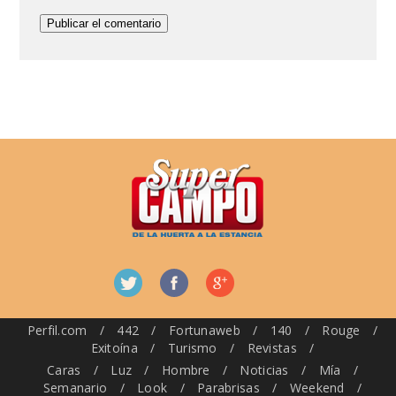
Perfil.com
/
442
/
Fortunaweb
/
140
/
Rouge
/
Exitoína
/
Turismo
/
Revistas
/
Caras
/
Luz
/
Hombre
/
Noticias
/
Mía
/
Semanario
/
Look
/
Parabrisas
/
Weekend
/