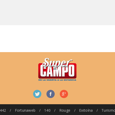
442
/
Fortunaweb
/
140
/
Rouge
/
Exitoína
/
Turism