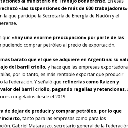
taciones al ministerio de Trabajo bonaerense.
En esas
rechazó «las suspensiones de más de 600 trabajadores»
n la que participe la Secretaría de Energía de Nación y el
aerense.
on que
«hay una enorme preocupación» por parte de las
n pudiendo comprar petróleo al precio de exportación.
 más barato que el que se adquiere en Argentina: su val
jo del barril criollo,
y hace que las empresas exportadora
alías, por lo tanto, es más rentable exportar que producir
jo la Federación. Y señaló que
refinerías como Raizen y
alor del barril criollo, pagando regalías y retenciones,
lores congelados desde el 2019.
a de dejar de producir y comprar petróleo, por lo que
incierto,
tanto para las empresas como para los
ación. Gabriel Matarazzo, secretario general de la Federació