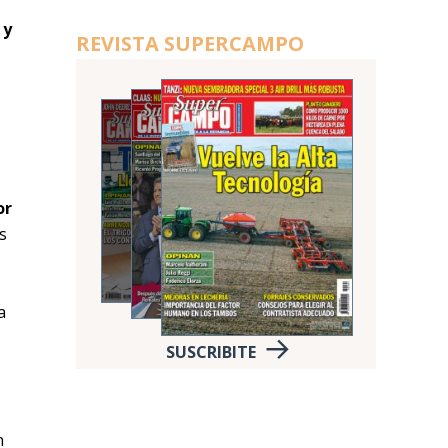
 y
REVISTA SUPERCAMPO
or
s
a
SUSCRIBITE
n