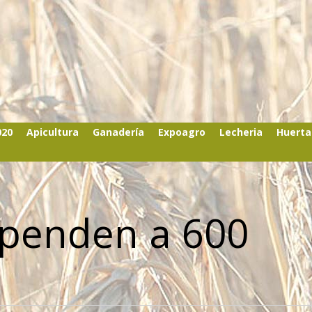
020
Apicultura
Ganadería
Expoagro
Lecheria
Huerta
spenden a 600