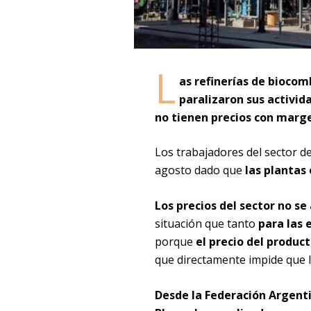
L
as refinerías de biocom
paralizaron sus activid
no tienen precios con marge
Los trabajadores del sector d
agosto dado que
las plantas 
Los precios del sector no se
situación que tanto
para las 
porque
el precio del produc
que directamente impide que l
Desde la Federación Argenti