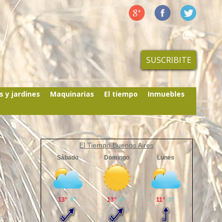
SUSCRIBITE
s y jardines
Maquinarias
El tiempo
Inmuebles
El Tiempo Buenos Aires