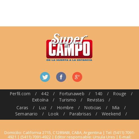
Perfil.com
/
442
/
Fortunaweb
/
140
/
Rouge
/
Exitoína
/
Turismo
/
Revistas
/
Caras
/
Luz
/
Hombre
/
Noticias
/
Mía
/
Semanario
/
Look
/
Parabrisas
/
Weekend
/
Domicilio: California 2715, C1289ABI, CABA, Argentina | Tel: (5411) 7091-
4921 | (5411) 7091-4922 | Editor responsable: Ursula Ures | E-mail: