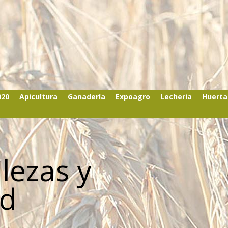
020
Apicultura
Ganadería
Expoagro
Lecheria
Huerta
lezas y
ad