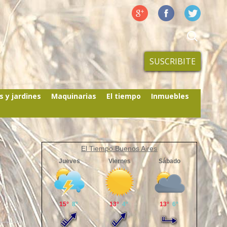
SUSCRIBITE
s y jardines
Maquinarias
El tiempo
Inmuebles
El Tiempo Buenos Aires