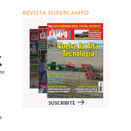
REVISTA SUPERCAMPO
e
e
a
no
SUSCRIBITE
e