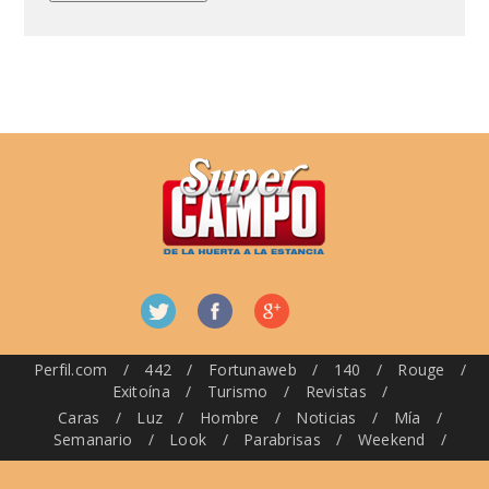
Perfil.com
/
442
/
Fortunaweb
/
140
/
Rouge
/
Exitoína
/
Turismo
/
Revistas
/
Caras
/
Luz
/
Hombre
/
Noticias
/
Mía
/
Semanario
/
Look
/
Parabrisas
/
Weekend
/