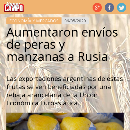
Temas de hoy
ECONOMÍA Y MERCADOS
06/05/2020
Aumentaron envíos
de peras y
manzanas a Rusia
Las exportaciones argentinas de estas
frutas se ven beneficiadas por una
rebaja arancelaria de la Unión
Económica Euroasiática.