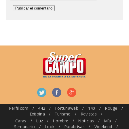
Perfil.com
/
442
/
Fortunaweb
/
140
/
Rouge
/
Exitoína
/
Turismo
/
Revistas
/
Caras
/
Luz
/
Hombre
/
Noticias
/
Mía
/
Semanario
/
Look
/
Parabrisas
/
Weekend
/