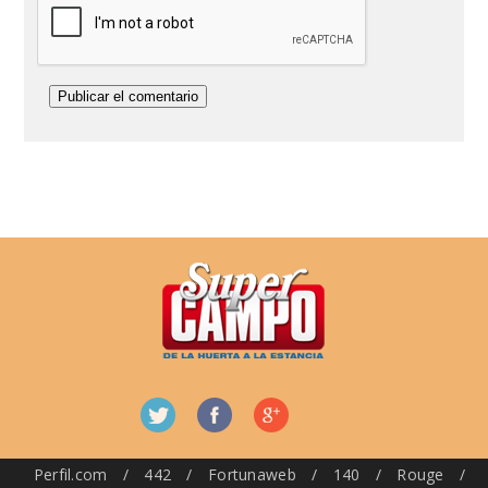
Perfil.com
/
442
/
Fortunaweb
/
140
/
Rouge
/