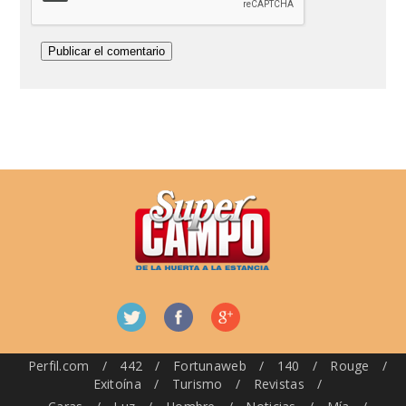
Perfil.com
/
442
/
Fortunaweb
/
140
/
Rouge
/
Exitoína
/
Turismo
/
Revistas
/