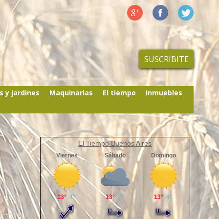
SUSCRIBITE
s y jardines
Maquinarias
El tiempo
Inmuebles
El Tiempo Buenos Aires