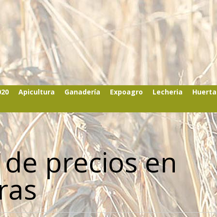
020
Apicultura
Ganadería
Expoagro
Lecheria
Huerta
 de precios en
ras