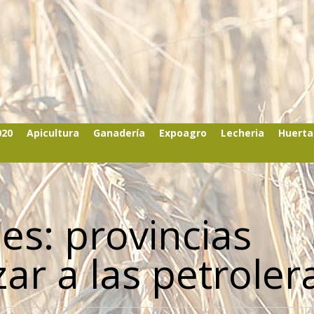
020
Apicultura
Ganadería
Expoagro
Lecheria
Huerta
es: provincias
zar a las petroler