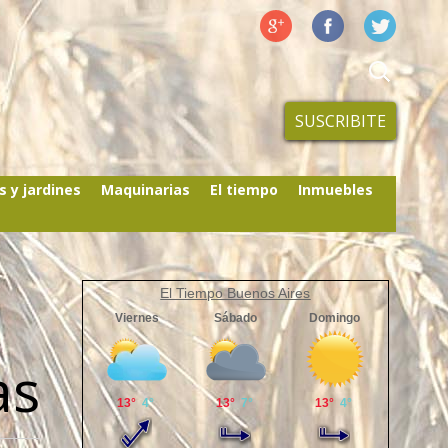
SUSCRIBITE
s y jardines
Maquinarias
El tiempo
Inmuebles
El Tiempo Buenos Aires
as