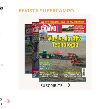
ás
REVISTA SUPERCAMPO
a
ís
SUSCRIBITE
s
a