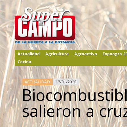
Actualidad
Agricultura
Agroactiva
Expoagro 2
Cocina
ACTUALIDAD
17/01/2020
Biocombustibl
salieron a cru