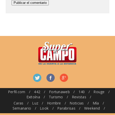
Perfil.com
/
442
/
Fortunaweb
/
140
/
Rouge
/
Exitoína
/
Turismo
/
Revistas
/
Caras
/
Luz
/
Hombre
/
Noticias
/
Mía
/
Semanario
/
Look
/
Parabrisas
/
Weekend
/