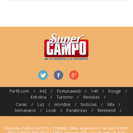
Perfil.com
/
442
/
Fortunaweb
/
140
/
Rouge
/
Exitoína
/
Turismo
/
Revistas
/
Caras
/
Luz
/
Hombre
/
Noticias
/
Mía
/
Semanario
/
Look
/
Parabrisas
/
Weekend
/
Domicilio: California 2715, C1289ABI, CABA, Argentina | Tel: (5411) 7091-
4921 | (5411) 7091-4922 | Editor responsable: Ursula Ures | E-mail: