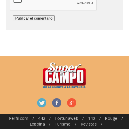
Perfil.com
/
442
/
Fortunaweb
/
140
/
Rouge
/
Exitoína
/
Turismo
/
Revistas
/