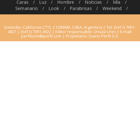
Caras
/
Luz
/
Hombre
/
Noticias
/
Mía
/
Semanario
/
Look
/
Parabrisas
/
Weekend
/
Domicilio: California 2715, C1289ABI, CABA, Argentina | Tel: (5411) 7091-
4921 | (5411) 7091-4922 | Editor responsable: Ursula Ures | E-mail:
perfilcom@perfil.com
| Propietario: Diario Perfil S.A.