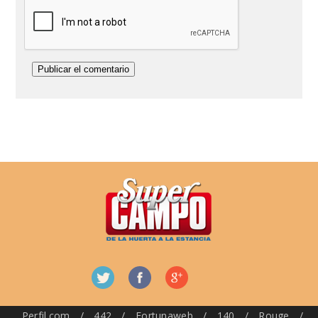
Perfil.com
/
442
/
Fortunaweb
/
140
/
Rouge
/