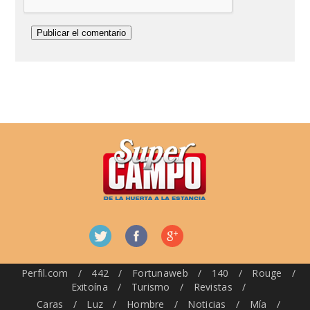
Perfil.com
/
442
/
Fortunaweb
/
140
/
Rouge
/
Exitoína
/
Turismo
/
Revistas
/
Caras
/
Luz
/
Hombre
/
Noticias
/
Mía
/