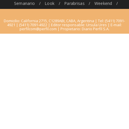
Semanario
/
Look
/
Parabrisas
/
Weekend
/
Domicilio: California 2715, C1289ABI, CABA, Argentina | Tel: (5411) 7091-
4921 | (5411) 7091-4922 | Editor responsable: Ursula Ures | E-mail:
perfilcom@perfil.com
| Propietario: Diario Perfil S.A.