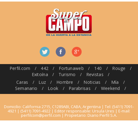
Perfil.com
/
442
/
Fortunaweb
/
140
/
Rouge
/
Exitoína
/
Turismo
/
Revistas
/
Caras
/
Luz
/
Hombre
/
Noticias
/
Mía
/
Semanario
/
Look
/
Parabrisas
/
Weekend
/
Domicilio: California 2715, C1289ABI, CABA, Argentina | Tel: (5411) 7091-
4921 | (5411) 7091-4922 | Editor responsable: Ursula Ures | E-mail:
perfilcom@perfil.com
| Propietario: Diario Perfil S.A.