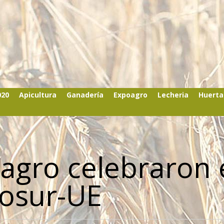
020
Apicultura
Ganadería
Expoagro
Lecheria
Huerta
 agro celebraron 
osur-UE