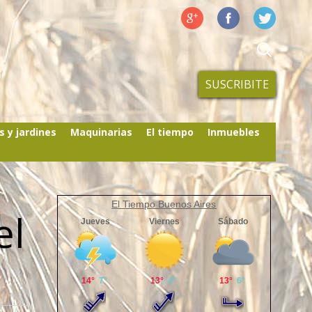
SUSCRIBITE
s y jardines
Maquinarias
El tiempo
Inmuebles
El Tiempo Buenos Aires
el