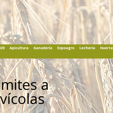
020
Apicultura
Ganadería
Expoagro
Lecheria
Huerta
ámites a
vícolas