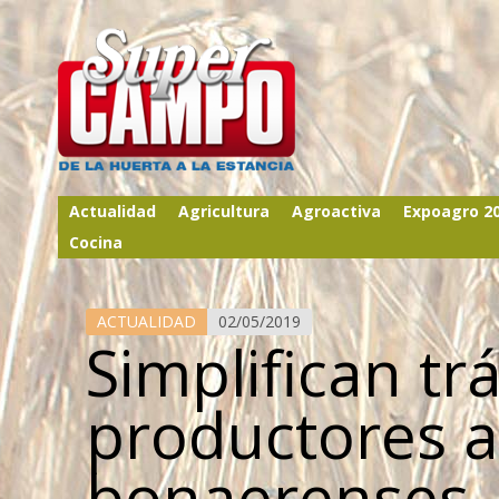
Actualidad
Agricultura
Agroactiva
Expoagro 2
Cocina
ACTUALIDAD
02/05/2019
Simplifican tr
productores a
bonaerenses