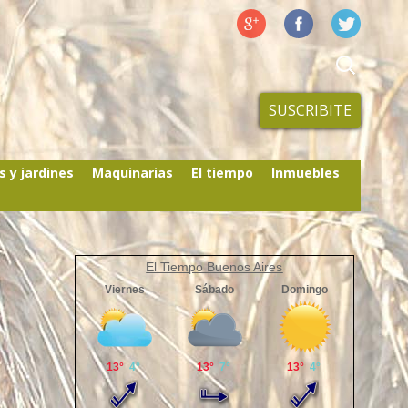
SUSCRIBITE
s y jardines
Maquinarias
El tiempo
Inmuebles
El Tiempo Buenos Aires