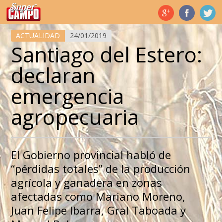
Temas de hoy
ACTUALIDAD
24/01/2019
Santiago del Estero:
declaran
emergencia
agropecuaria
El Gobierno provincial habló de
“pérdidas totales” de la producción
agrícola y ganadera en zonas
afectadas como Mariano Moreno,
Juan Felipe Ibarra, Gral Taboada y