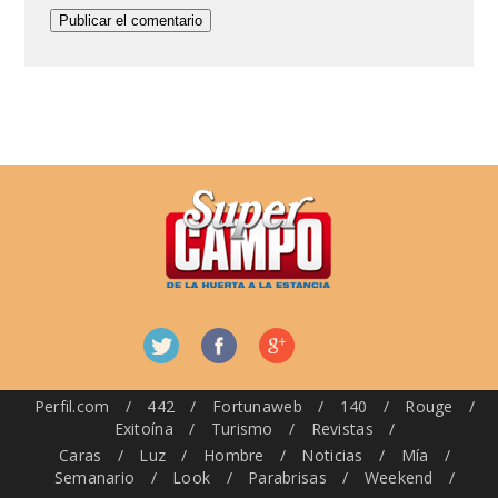
Perfil.com
/
442
/
Fortunaweb
/
140
/
Rouge
/
Exitoína
/
Turismo
/
Revistas
/
Caras
/
Luz
/
Hombre
/
Noticias
/
Mía
/
Semanario
/
Look
/
Parabrisas
/
Weekend
/