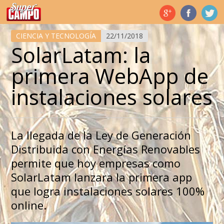
Temas de hoy
CIENCIA Y TECNOLOGÍA
22/11/2018
SolarLatam: la
primera WebApp de
instalaciones solares
La llegada de la Ley de Generación
Distribuida con Energías Renovables
permite que hoy empresas como
SolarLatam lanzara la primera app
que logra instalaciones solares 100%
online.