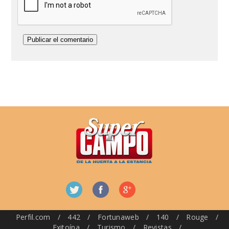
Perfil.com
/
442
/
Fortunaweb
/
140
/
Rouge
/
Exitoína
/
Turismo
/
Revistas
/