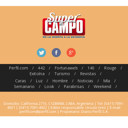
Perfil.com
/
442
/
Fortunaweb
/
140
/
Rouge
/
Exitoína
/
Turismo
/
Revistas
/
Caras
/
Luz
/
Hombre
/
Noticias
/
Mía
/
Semanario
/
Look
/
Parabrisas
/
Weekend
/
Domicilio: California 2715, C1289ABI, CABA, Argentina | Tel: (5411) 7091-
4921 | (5411) 7091-4922 | Editor responsable: Ursula Ures | E-mail:
perfilcom@perfil.com
| Propietario: Diario Perfil S.A.