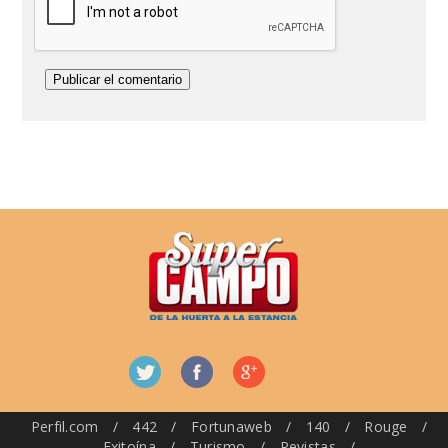
Perfil.com
/
442
/
Fortunaweb
/
140
/
Rouge
/
Exitoína
/
Turismo
/
Revistas
/