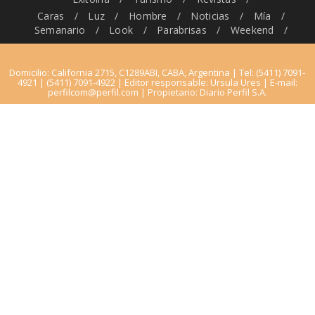
Caras
/
Luz
/
Hombre
/
Noticias
/
Mía
/
Semanario
/
Look
/
Parabrisas
/
Weekend
/
Domicilio: California 2715, C1289ABI, CABA, Argentina | Tel: (5411) 7091-
4921 | (5411) 7091-4922 | Editor responsable: Ursula Ures | E-mail:
perfilcom@perfil.com
| Propietario: Diario Perfil S.A.