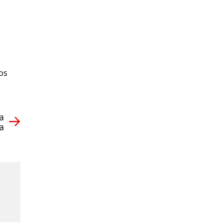
os
a
a