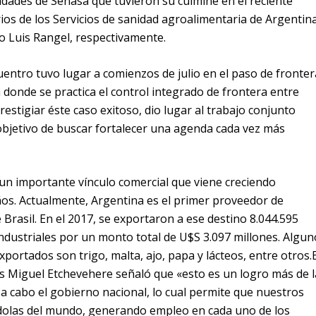
idades de Senasa que tuvieron su culmine en el reciente
os de los Servicios de sanidad agroalimentaria de Argentina
do Luis Rangel, respectivamente.
ntro tuvo lugar a comienzos de julio en el paso de fronter
donde se practica el control integrado de frontera entre
restigiar éste caso exitoso, dio lugar al trabajo conjunto
objetivo de buscar fortalecer una agenda cada vez más
un importante vínculo comercial que viene creciendo
os. Actualmente, Argentina es el primer proveedor de
Brasil. En el 2017, se exportaron a ese destino 8.044.595
dustriales por un monto total de U$S 3.097 millones. Algun
xportados son trigo, malta, ajo, papa y lácteos, entre otros.E
is Miguel Etchevehere señaló que «esto es un logro más de l
 a cabo el gobierno nacional, lo cual permite que nuestros
dolas del mundo, generando empleo en cada uno de los