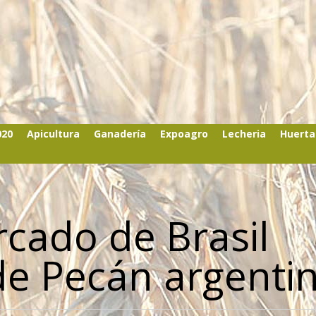
020
Apicultura
Ganadería
Expoagro
Lecheria
Huerta
rcado de Brasil
de Pecán argenti