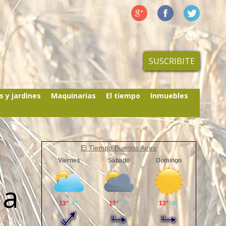
SUSCRIBITE
s y jardines
Maquinarias
El tiempo
Inmuebles
El Tiempo Buenos Aires
na