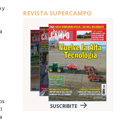
 y
REVISTA SUPERCAMPO
a
os
SUSCRIBITE
l
a