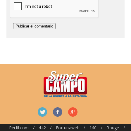
Perfil.com
/
442
/
Fortunaweb
/
140
/
Rouge
/