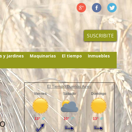
SUSCRIBITE
s y jardines
Maquinarias
El tiempo
Inmuebles
El Tiempo Buenos Aires
PO