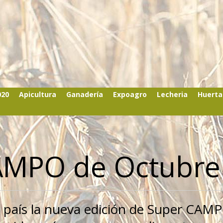
020
Apicultura
Ganadería
Expoagro
Lecheria
Huerta
CAMPO de Octubre
el país la nueva edición de Super CAM