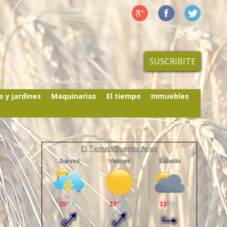
SUSCRIBITE
s y jardines
Maquinarias
El tiempo
Inmuebles
El Tiempo Buenos Aires