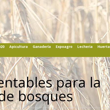
020
Apicultura
Ganadería
Expoagro
Lecheria
Huerta
entables para la
 de bosques