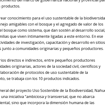
ecimiento del marco de gobernanza nacional y provincial pa
s productos.
crear conocimiento para el uso sustentable de la biodiversida
anejo amigables con el bosque y el agregado de valor de los
l bosque como sistema, que dan sostén al desarrollo social
milias que viven íntimamente ligadas a este entorno. En ese
tividades de investigación, capacitación y desarrollo en sitios
es junto a comunidades originarias y pequeños productores.
arios directos e indirectos, entre pequeños productores
des originarias, actores de la sociedad civil, científicos y
elaboración de protocolos de uso sustentable de la
to, se trabaja con los 10 productos indicados.
neral del proyecto Uso Sostenible de la Biodiversidad, Nahu
 una iniciativa “ambiciosa y transversal, que no abarca
ental, sino que incorpora la dimensión humana de las