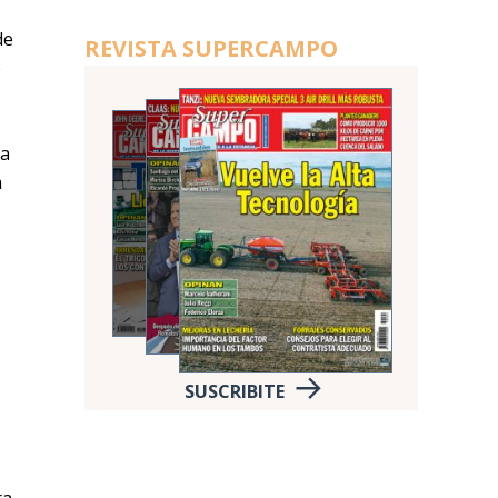
de
REVISTA SUPERCAMPO
e
 a
a
SUSCRIBITE