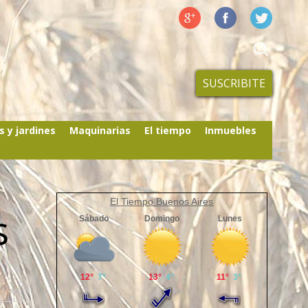
SUSCRIBITE
s y jardines
Maquinarias
El tiempo
Inmuebles
El Tiempo Buenos Aires
s