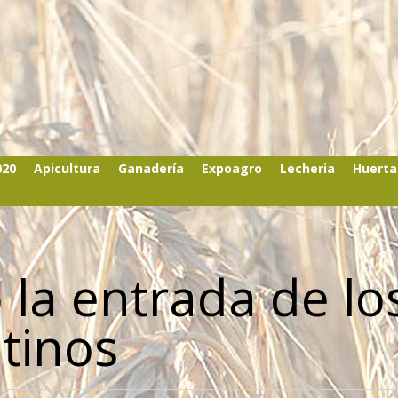
020
Apicultura
Ganadería
Expoagro
Lecheria
Huerta
 la entrada de lo
tinos