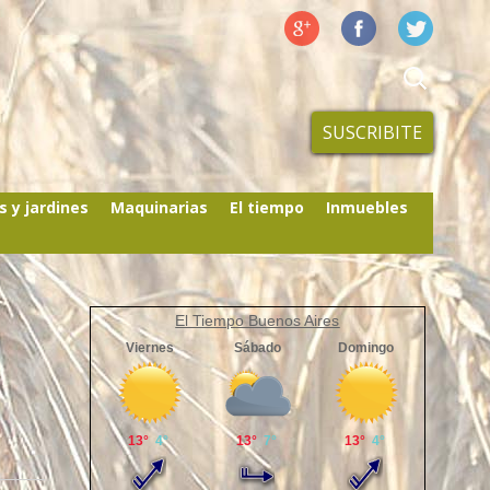
SUSCRIBITE
s y jardines
Maquinarias
El tiempo
Inmuebles
El Tiempo Buenos Aires