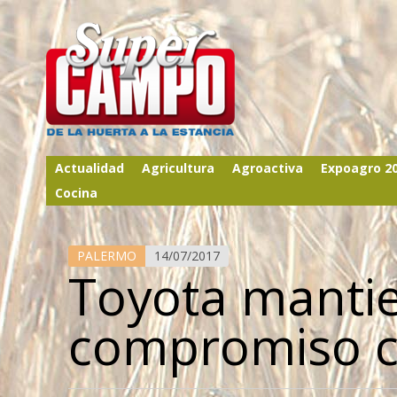
Actualidad
Agricultura
Agroactiva
Expoagro 2
Cocina
PALERMO
14/07/2017
Toyota manti
compromiso c