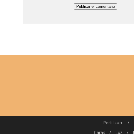
Perfil.com
/
Caras
/
Luz
/