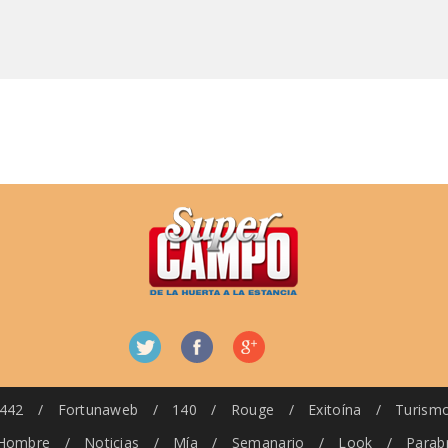
442
/
Fortunaweb
/
140
/
Rouge
/
Exitoína
/
Turism
Hombre
/
Noticias
/
Mía
/
Semanario
/
Look
/
Parab