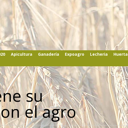
020
Apicultura
Ganadería
Expoagro
Lecheria
Huerta
ene su
on el agro