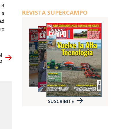
el
REVISTA SUPERCAMPO
o a
dad
ro
l
o
SUSCRIBITE