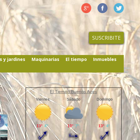
SUSCRIBITE
s y jardines
Maquinarias
El tiempo
Inmuebles
El Tiempo Buenos Aires