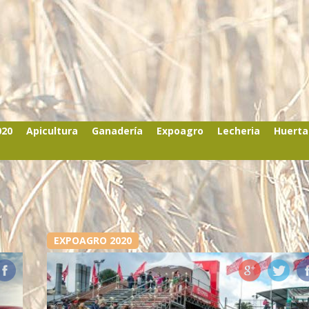
020
Apicultura
Ganadería
Expoagro
Lecheria
Huerta
EXPOAGRO 2020