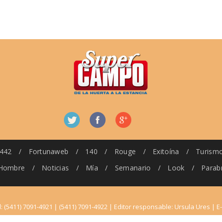
442
/
Fortunaweb
/
140
/
Rouge
/
Exitoína
/
Turism
Hombre
/
Noticias
/
Mía
/
Semanario
/
Look
/
Parab
l: (5411) 7091-4921 | (5411) 7091-4922 | Editor responsable: Ursula Ures | E