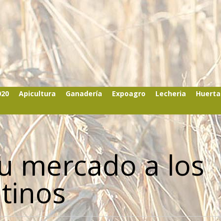
020
Apicultura
Ganadería
Expoagro
Lecheria
Huerta
u mercado a los
tinos