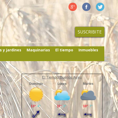
SUSCRIBITE
s y jardines
Maquinarias
El tiempo
Inmuebles
El Tiempo Buenos Aires