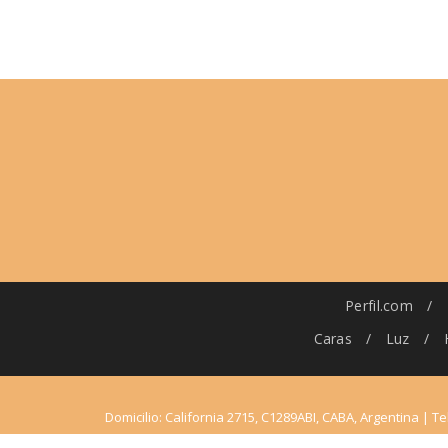
Perfil.com
/
Caras
/
Luz
/
Domicilio: California 2715, C1289ABI, CABA, Argentina | Te