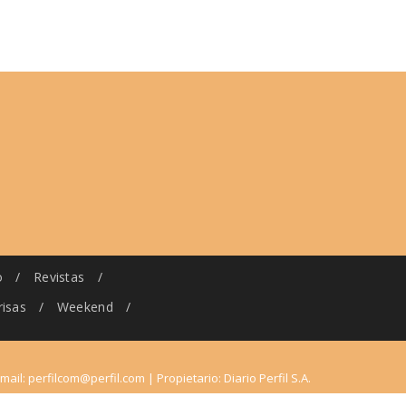
o
/
Revistas
/
risas
/
Weekend
/
-mail:
perfilcom@perfil.com
| Propietario: Diario Perfil S.A.