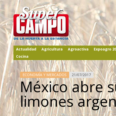
Actualidad
Agricultura
Agroactiva
Expoagro 2
Cocina
ECONOMÍA Y MERCADOS
21/07/2017
México abre s
limones argen