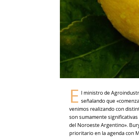
E
l ministro de Agroindust
señalando que «comenzam
venimos realizando con disti
son sumamente significativas 
del Noroeste Argentino». Bury
prioritario en la agenda con M