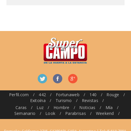
Perfil.com
/
442
/
Fortunaweb
/
140
/
Rouge
/
Exitoína
/
Turismo
/
Revistas
/
Caras
/
Luz
/
Hombre
/
Noticias
/
Mía
/
Semanario
/
Look
/
Parabrisas
/
Weekend
/
Domicilio: California 2715, C1289ABI, CABA, Argentina | Tel: (5411) 7091-