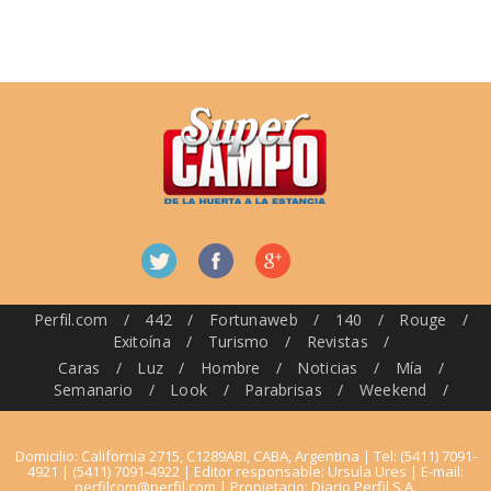
Perfil.com
/
442
/
Fortunaweb
/
140
/
Rouge
/
Exitoína
/
Turismo
/
Revistas
/
Caras
/
Luz
/
Hombre
/
Noticias
/
Mía
/
Semanario
/
Look
/
Parabrisas
/
Weekend
/
Domicilio: California 2715, C1289ABI, CABA, Argentina | Tel: (5411) 7091-
4921 | (5411) 7091-4922 | Editor responsable: Ursula Ures | E-mail:
perfilcom@perfil.com
| Propietario: Diario Perfil S.A.